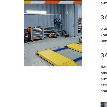
ант
З
Име
кол
не
З
Деш
ржа
ант
атм
вод