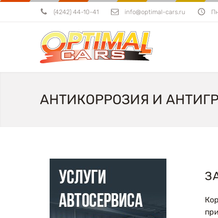
(4242) 44-10-41
info@optimal-cars.ru
Пн
АНТИКОРРОЗИЯ И АНТИГ
З
Кор
при